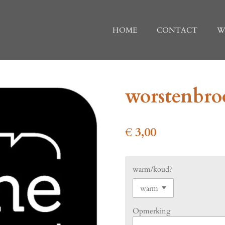
HOME
CONTACT
W
worstenbro
€ 3,00
warm/koud?
Opmerking