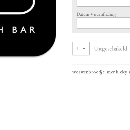
Datum + uur afhaling
Uitgeschakeld
worstenbroodje met bicky s