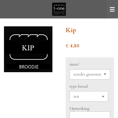
Ga
direct
naar
de
Kip
hoofdinhoud
€ 4,80
smos?
type brood
Opmerking