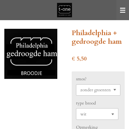
Ga
direct
naar
de
Philadelphia +
hoofdinhoud
gedroogde ham
€ 5,50
smos?
type brood
Opmerking