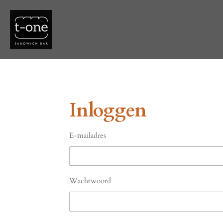
Ga
direct
naar
de
hoofdinhoud
Inloggen
E-mailadres
Wachtwoord